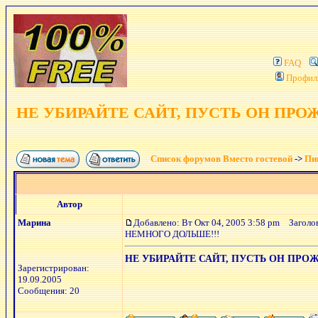
FAQ
Профил
НЕ УБИРАЙТЕ САЙТ, ПУСТЬ ОН ПРО
Список форумов Вместо гостевой
->
Пиш
Автор
Марина
Добавлено: Вт Окт 04, 2005 3:58 pm
Заголо
НЕМНОГО ДОЛЬШЕ!!!
НЕ УБИРАЙТЕ САЙТ, ПУСТЬ ОН ПРО
Зарегистрирован:
19.09.2005
Сообщения: 20