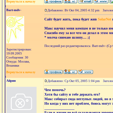
Вернуться к началу
Bart-mdv-
Добавлено: Вт Окт 04, 2005 4:32 pm
Заголов
Сайт будет жить, пока будет жив
SolarNet
и
Макс научил меня компам и не только им
Спасибо ему за все что он делал в этом м
* молча снимаю шляпу.... ;(
Последний раз редактировалось: Bart-mdv- (Ср О
Зарегистрирован:
19.09.2005
Сообщения: 30
Откуда: Москва,
Вешняки
Вернуться к началу
Айрин
Добавлено: Ср Окт 05, 2005 1:04 pm
Заголов
Чем помочь?
Хотя бы сайту и тебе держать его?
Макс собирал сюда неглупых людей, но я 
Но когда у них нет проблем, боюсь могут 
_________________
Если в жизни не всё складывается х