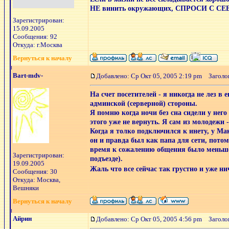
НЕ винить окружающих, СПРОСИ С СЕ
Зарегистрирован:
15.09.2005
Сообщения: 92
Откуда: г.Москва
Вернуться к началу
Bart-mdv-
Добавлено: Ср Окт 05, 2005 2:19 pm
Заголов
На счет посетителей - я никогда не лез в 
админской (серверной) стороны.
Я помню когда ночи без сна сидели у нег
этого уже не вернуть. Я сам из молодежи 
Когда я толко подключился к инету, у М
он и правда был как папа для сети, пото
время к сожалению общения было меньше.
Зарегистрирован:
подъезде).
19.09.2005
Жаль что все сейчас так грустно и уже ни
Сообщения: 30
Откуда: Москва,
Вешняки
Вернуться к началу
Айрин
Добавлено: Ср Окт 05, 2005 4:56 pm
Заголов