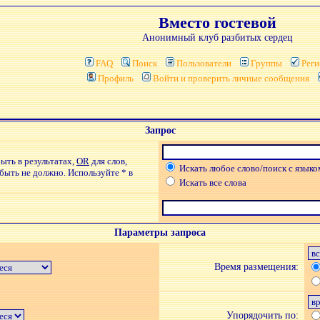
Вместо гостевой
Анонимный клуб разбитых сердец
FAQ
Поиск
Пользователи
Группы
Реги
Профиль
Войти и проверить личные сообщения
Запрос
ыть в результатах,
OR
для слов,
Искать любое слово/поиск с языко
 быть не должно. Используйте * в
Искать все слова
Параметры запроса
Время размещения:
Упорядочить по: