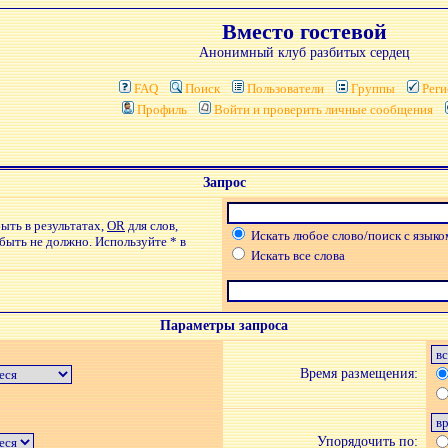
Вместо гостевой
Анонимный клуб разбитых сердец
FAQ
Поиск
Пользователи
Группы
Реги
Профиль
Войти и проверить личные сообщения
Запрос
ыть в результатах,
OR
для слов,
Искать любое слово/поиск с языко
 быть не должно. Используйте * в
Искать все слова
Параметры запроса
Время размещения:
Упорядочить по: