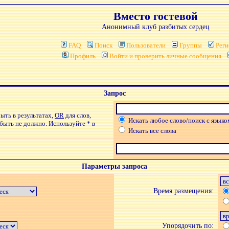
Вместо гостевой
Анонимный клуб разбитых сердец
FAQ
Поиск
Пользователи
Группы
Реги
Профиль
Войти и проверить личные сообщения
Запрос
ыть в результатах,
OR
для слов,
Искать любое слово/поиск с языко
 быть не должно. Используйте * в
Искать все слова
Параметры запроса
Время размещения:
Упорядочить по: