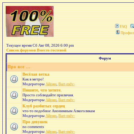
FAQ
Профил
Текущее время Сб Авг 08, 2026 6:00 pm
Список форумов Вместо гостевой
Форум
Про все ...
Весёлая ветка
Как в метро!
Модераторы
Айрин
,
Bart-mdv-
Пишите, что хотите.
Просто соблюдайте приличия.
Модераторы
Айрин
,
Bart-mdv-
Клуб разбитых сердец
что-то подобное Анонимным Алкоголикам
Модераторы
Айрин
,
Bart-mdv-
Про девушек
no comments
Модераторы
Айрин
,
Bart-mdv-