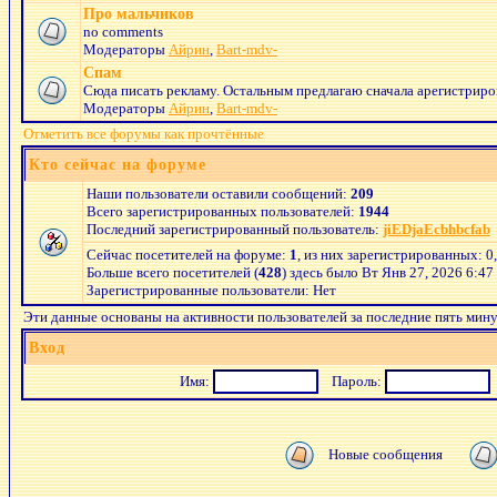
Про мальчиков
no comments
Модераторы
Айрин
,
Bart-mdv-
Спам
Сюда писать рекламу. Остальным предлагаю сначала арегистриров
Модераторы
Айрин
,
Bart-mdv-
Отметить все форумы как прочтённые
Кто сейчас на форуме
Наши пользователи оставили сообщений:
209
Всего зарегистрированных пользователей:
1944
Последний зарегистрированный пользователь:
jiEDjaEcbhbcfab
Сейчас посетителей на форуме:
1
, из них зарегистрированных: 0
Больше всего посетителей (
428
) здесь было Вт Янв 27, 2026 6:47
Зарегистрированные пользователи: Нет
Эти данные основаны на активности пользователей за последние пять мин
Вход
Имя:
Пароль:
Новые сообщения