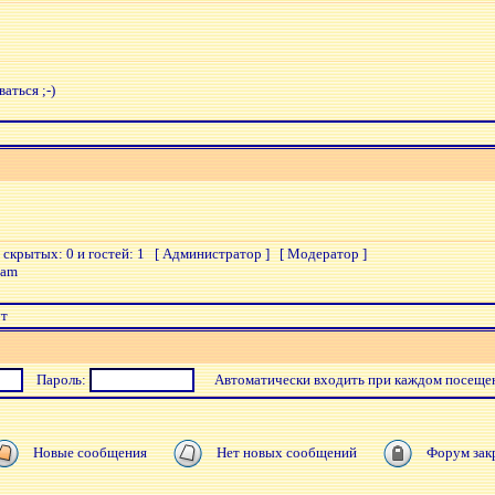
аться ;-)
, скрытых: 0 и гостей: 1 [
Администратор
] [
Модератор
]
 am
ут
Пароль:
Автоматически входить при каждом посещ
Новые сообщения
Нет новых сообщений
Форум зак