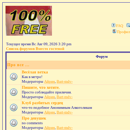
FAQ
Профил
Текущее время Вс Авг 09, 2026 3:20 pm
Список форумов Вместо гостевой
Форум
Про все ...
Весёлая ветка
Как в метро!
Модераторы
Айрин
,
Bart-mdv-
Пишите, что хотите.
Просто соблюдайте приличия.
Модераторы
Айрин
,
Bart-mdv-
Клуб разбитых сердец
что-то подобное Анонимным Алкоголикам
Модераторы
Айрин
,
Bart-mdv-
Про девушек
no comments
Модераторы
Айрин
,
Bart-mdv-