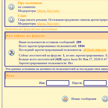
Про мальчиков
no comments
Модераторы
Айрин
,
Bart-mdv-
Спам
Сюда писать рекламу. Остальным предлагаю сначала арегистриров
Модераторы
Айрин
,
Bart-mdv-
Отметить все форумы как прочтённые
Кто сейчас на форуме
Наши пользователи оставили сообщений:
209
Всего зарегистрированных пользователей:
1944
Последний зарегистрированный пользователь:
jiEDjaEcbhbcfab
Сейчас посетителей на форуме:
1
, из них зарегистрированных: 0
Больше всего посетителей (
428
) здесь было Вт Янв 27, 2026 6:47
Зарегистрированные пользователи: Нет
Эти данные основаны на активности пользователей за последние пять мин
Вход
Имя:
Пароль:
Новые сообщения