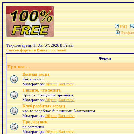
FAQ
Профил
Текущее время Пт Авг 07, 2026 8:32 am
Список форумов Вместо гостевой
Форум
Про все ...
Весёлая ветка
Как в метро!
Модераторы
Айрин
,
Bart-mdv-
Пишите, что хотите.
Просто соблюдайте приличия.
Модераторы
Айрин
,
Bart-mdv-
Клуб разбитых сердец
что-то подобное Анонимным Алкоголикам
Модераторы
Айрин
,
Bart-mdv-
Про девушек
no comments
Модераторы
Айрин
,
Bart-mdv-