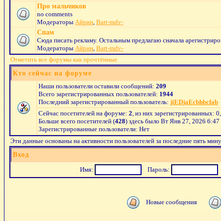
Про мальчиков
no comments
Модераторы
Айрин
,
Bart-mdv-
Спам
Сюда писать рекламу. Остальным предлагаю сначала арегистриров
Модераторы
Айрин
,
Bart-mdv-
Отметить все форумы как прочтённые
Кто сейчас на форуме
Наши пользователи оставили сообщений:
209
Всего зарегистрированных пользователей:
1944
Последний зарегистрированный пользователь:
jiEDjaEcbhbcfab
Сейчас посетителей на форуме:
2
, из них зарегистрированных: 0
Больше всего посетителей (
428
) здесь было Вт Янв 27, 2026 6:47
Зарегистрированные пользователи: Нет
Эти данные основаны на активности пользователей за последние пять мин
Вход
Имя:
Пароль:
Новые сообщения