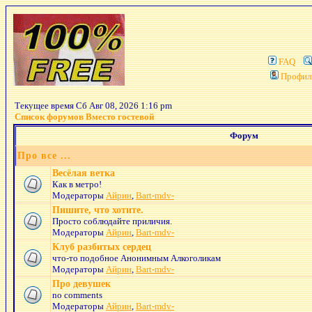
FAQ
Профил
Текущее время Сб Авг 08, 2026 1:16 pm
Список форумов Вместо гостевой
Форум
Про все ...
Весёлая ветка
Как в метро!
Модераторы
Айрин
,
Bart-mdv-
Пишите, что хотите.
Просто соблюдайте приличия.
Модераторы
Айрин
,
Bart-mdv-
Клуб разбитых сердец
что-то подобное Анонимным Алкоголикам
Модераторы
Айрин
,
Bart-mdv-
Про девушек
no comments
Модераторы
Айрин
,
Bart-mdv-