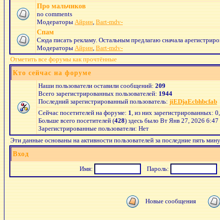
Про мальчиков
no comments
Модераторы
Айрин
,
Bart-mdv-
Спам
Сюда писать рекламу. Остальным предлагаю сначала арегистриров
Модераторы
Айрин
,
Bart-mdv-
Отметить все форумы как прочтённые
Кто сейчас на форуме
Наши пользователи оставили сообщений:
209
Всего зарегистрированных пользователей:
1944
Последний зарегистрированный пользователь:
jiEDjaEcbhbcfab
Сейчас посетителей на форуме:
1
, из них зарегистрированных: 0
Больше всего посетителей (
428
) здесь было Вт Янв 27, 2026 6:47
Зарегистрированные пользователи: Нет
Эти данные основаны на активности пользователей за последние пять мин
Вход
Имя:
Пароль:
Новые сообщения