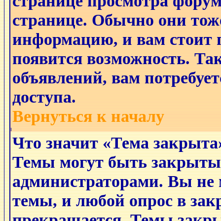
странице просмотра форума
странице. Обычно они тож
информацию, и вам стоит п
появится возможность. Так
объявлений, вам потребуе
доступа.
Вернуться к началу
Что значит «Тема закрыта
Темы могут быть закрыты
администраторами. Вы не 
темы, и любой опрос в за
прекращается. Темы закры