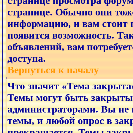
странице просмотра форума
странице. Обычно они тож
информацию, и вам стоит п
появится возможность. Так
объявлений, вам потребуе
доступа.
Вернуться к началу
Что значит «Тема закрыта
Темы могут быть закрыты
администраторами. Вы не 
темы, и любой опрос в за
прекращается. Темы закры