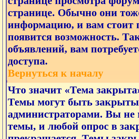
странице просмотра форума
странице. Обычно они тож
информацию, и вам стоит п
появится возможность. Так
объявлений, вам потребуе
доступа.
Вернуться к началу
Что значит «Тема закрыта
Темы могут быть закрыты
администраторами. Вы не 
темы, и любой опрос в за
прекращается. Темы закры